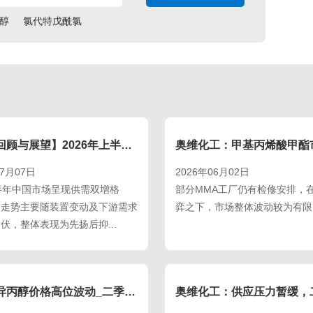
醇
氯代特戊酰氯
【半年回顾与展望】2026年上半年中国BDO市场运行分析及后续预判
07月07日
2026年06月02日
半年中国市场呈现供需双增格
部分MMA工厂仍有检修安排，
格走势主要随装置变动及下游需求
弈之下，市场整体波动较为有限。
伏，整体表现为先扬后抑...
一季度异丙醇价格高位波动_二季度市场逻辑或转向供需博弈-奥维化工