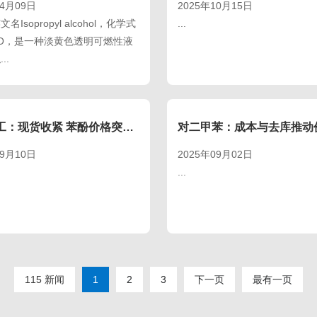
04月09日
2025年10月15日
Isopropyl alcohol，化学式
...
8O，是一种淡黄色透明可燃性液
..
奥维化工：现货收紧 苯酚价格突破七千元大关
09月10日
2025年09月02日
...
115 新闻
1
2
3
下一页
最有一页