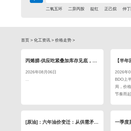
二氧五环
二异丙胺
靛红
正己烷
仲丁
首页
>
化工资讯
>
价格走势
>
丙烯腈-供应吃紧叠加库存见底，丙烯腈行情飙至五年峰值
2026年08月06日
2026年
...
BDO上
局，价
节奏而起
[原油]：六年油价变迁：从供需矛盾升级为地缘博弈