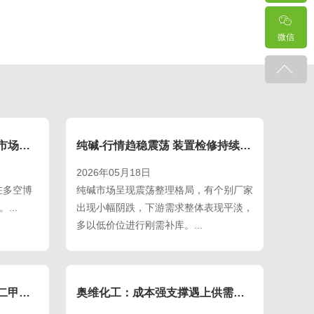
微信
奥维化工：甲基丙烯酸甲酯市场博弈持续，观望氛围再起
纯碱-行情趋稳震荡 装置检修持续进行
2026年05月18日
在多空博
纯碱市场呈现震荡整理格局，有个别厂家
...
出现小幅阴跌，下游需求整体表现平淡，
多以低价位进行刚需补库。...
奥维化工：供应压力暂缓，二甲苯触底反弹。
奥维化工：成本强支撑遇上供需紧平衡，丙二醇价格高位坚挺