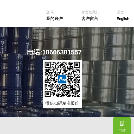
登 录
留言给我们！
语言
我的账户
客户留言
English
电话:18606381557
微信扫码精准报价
电话