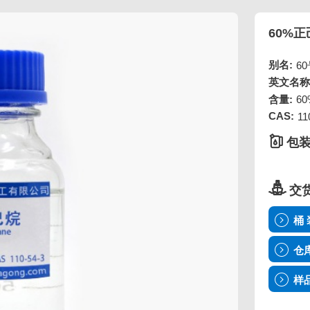
60%正
别名:
6
英文名称
含量:
60
CAS:
11
包装
交
桶 
仓
样