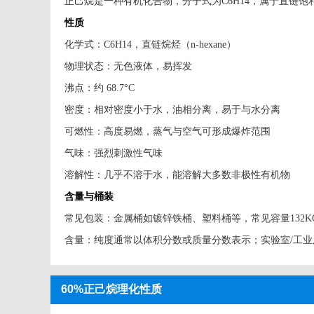
正己烷
是一种有机化合物，分子式为C6H14，属于直链
性质
化学式：C6H14，直链烷烃（n-hexane）
物理状态：无色液体，易挥发
沸点：约 68.7°C
密度：相对密度小于水，油相分离，易于与水分离
可燃性：高度易燃，蒸气与空气可形成爆炸范围
气味：强烈刺激性气味
溶解性：几乎不溶于水，能溶解大多数非极性有机物
含量与桶装
常见包装：金属桶如镀锌铁桶、塑料桶等，常见容量132K
含量：纯度通常以体积分数或质量分数表示；实验室/工业
60%正己烷理化性质