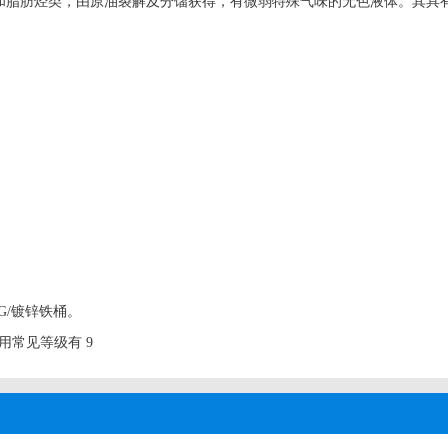
饱和脂肪烃类，由原油裂解及分馏获得，有微弱特殊气味的无色液体。其
G/镀锌铁桶。
用常见等级有 9