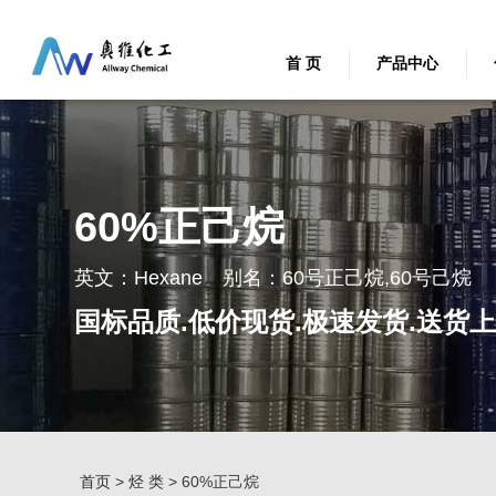
首 页
产品中心
60%正己烷
英文：Hexane 别名：60号正己烷,60号己烷
国标品质.低价现货.极速发货.送货
首页
>
烃 类
> 60%正己烷