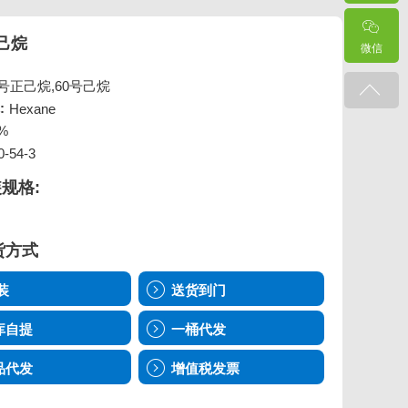
己烷
微信
0号正己烷,60号己烷
:
Hexane
%
0-54-3
规格:
货方式
装
送货到门
库自提
一桶代发
品代发
增值税发票