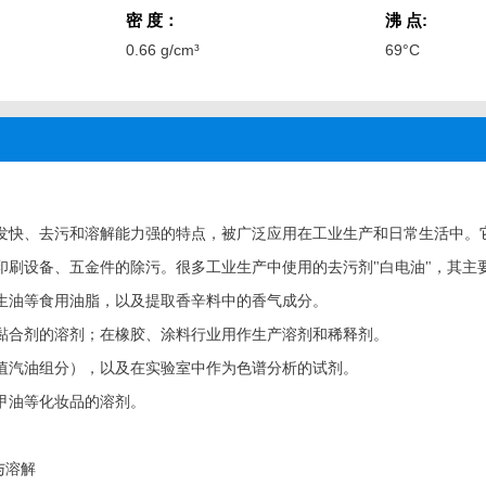
密 度：
沸 点:
0.66 g/cm³
69°C
发快、去污和溶解能力强的特点，被广泛应用在工业生产和日常生活中。
印刷设备、五金件的除污。很多工业生产中使用的去污剂"白电油"，其主
生油等食用油脂，以及提取香辛料中的香气成分。
黏合剂的溶剂；在橡胶、涂料行业用作生产溶剂和稀释剂。
值汽油组分），以及在实验室中作为色谱分析的试剂。
甲油等化妆品的溶剂。
与溶解