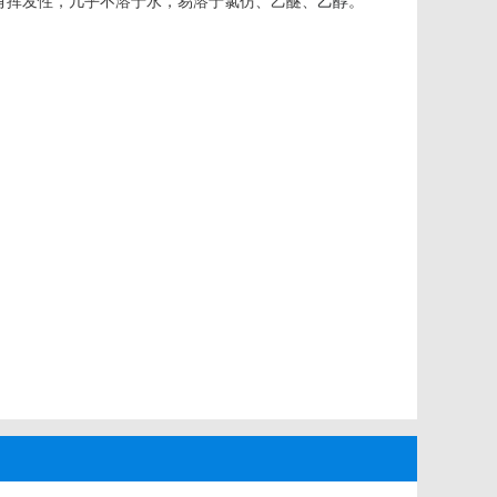
具有挥发性，几乎不溶于水，易溶于氯仿、乙醚、
乙醇
。