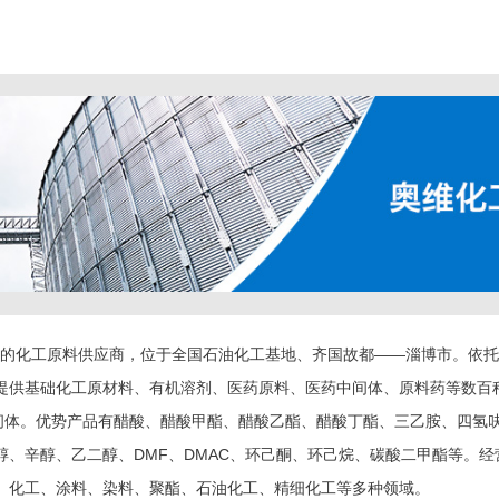
的化工原料供应商，位于全国石油化工基地、齐国故都——淄博市。依托
提供基础化工原材料、有机溶剂、医药原料、医药中间体、原料药等数百
。优势产品有醋酸、醋酸甲酯、醋酸乙酯、醋酸丁酯、三乙胺、四氢呋喃
、辛醇、乙二醇、DMF、DMAC、环己酮、环己烷、碳酸二甲酯等。经
、化工、涂料、染料、聚酯、石油化工、精细化工等多种领域。